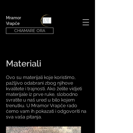
Mramor
Vrapče
CHIAMARE ORA
Materiali
Ovo su materijali koje koristimo,
pažljivo odabrani zbog njihove
kvalitete i trajnosti. Ako želite vidjeti
materijale iz prve ruke, slobodno
svratite u naš ured u bilo kojem
trenutku. U Mramor Vrapče rado
ćemo vam ih pokazati i odgovoriti na
sva vaša pitanja.