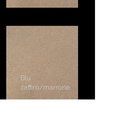
Blu
zaffiro/marrone